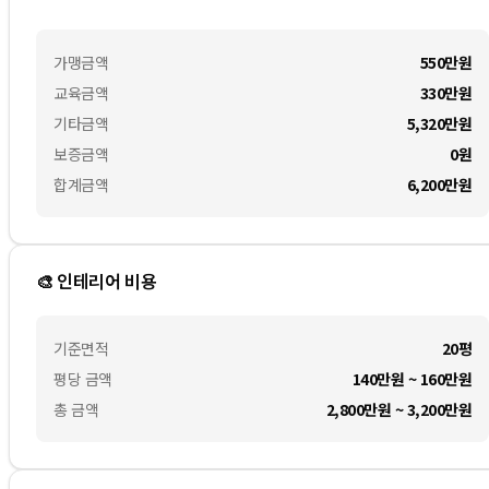
가맹금액
550만
원
교육금액
330만
원
기타금액
5,320만
원
보증금액
0
원
합계금액
6,200만
원
🎨 인테리어 비용
기준면적
20평
평당 금액
140만원 ~ 160만원
총 금액
2,800만원 ~ 3,200만원