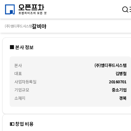
갈비야
(주)엠디푸드시스템
🏢 본사 정보
본사
(주)엠디푸드시스템
대표
김병철
사업자등록일
20160701
기업규모
중소기업
소재지
경북
💵 창업 비용