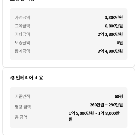
가맹금액
3,300만
원
교육금액
8,800만
원
기타금액
2억 2,800만
원
보증금액
0
원
합계금액
3억 4,900만
원
🎨 인테리어 비용
기준면적
60평
260만원 ~ 290만원
평당 금액
1억 5,000만원 ~ 1억 8,000만
총 금액
원