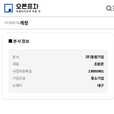
개정
(주)동원기업
🏢 본사 정보
본사
(주)동원기업
대표
조원준
사업자등록일
19950901
기업규모
중소기업
소재지
대구