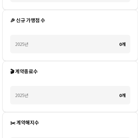
🎉 신규 가맹점 수
2025
년
0
개
🎬 계약종료수
2025
년
0
개
✂️ 계약해지수