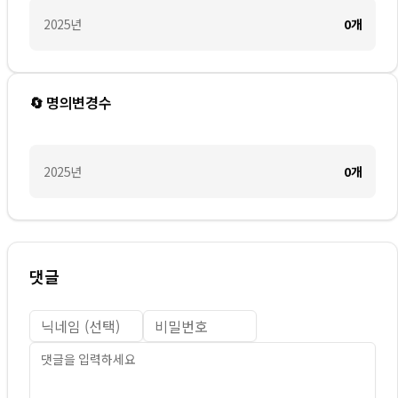
2025
년
0
개
🔄 명의변경수
2025
년
0
개
댓글