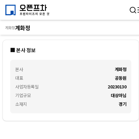
계화정
계화정
🏢 본사 정보
본사
계화정
대표
공동원
사업자등록일
20230130
기업규모
대상아님
소재지
경기