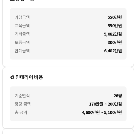
가맹금액
550만
원
교육금액
550만
원
기타금액
5,082만
원
보증금액
300만
원
합계금액
6,482만
원
🎨 인테리어 비용
기준면적
26평
평당 금액
170만원 ~ 200만원
총 금액
4,600만원 ~ 5,100만원