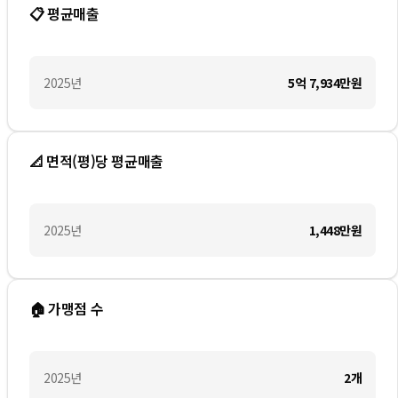
📋 평균매출
2025
년
5억 7,934만
원
📐 면적(평)당 평균매출
2025
년
1,448만
원
🏠 가맹점 수
2025
년
2
개