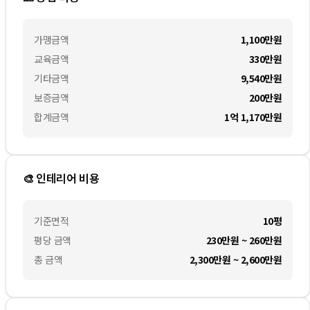
가맹금액
1,100만
원
교육금액
330만
원
기타금액
9,540만
원
보증금액
200만
원
합계금액
1억 1,170만
원
🎨 인테리어 비용
기준면적
10평
평당 금액
230만원 ~ 260만원
총 금액
2,300만원 ~ 2,600만원