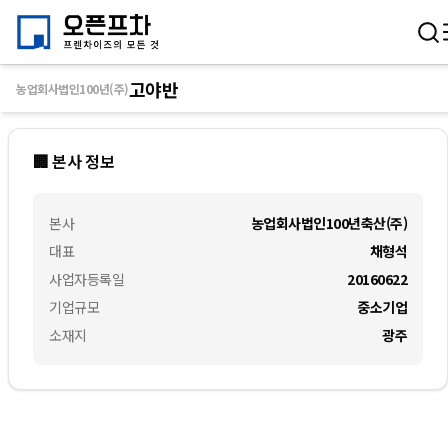
고야반
농업회사법인100년(주)
🏢 본사 정보
본사
농업회사법인100년축산(주)
대표
채형석
사업자등록일
20160622
기업규모
중소기업
소재지
광주