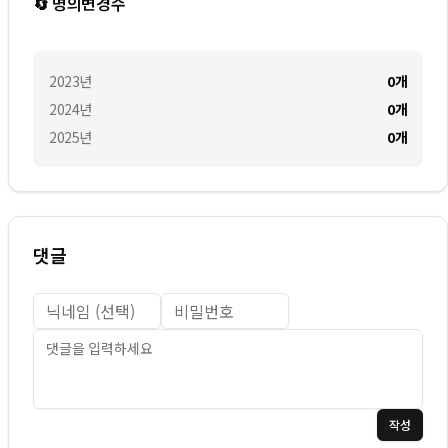
🔄 명의변경수
2023
년
0
개
2024
년
0
개
2025
년
0
개
댓글
작성