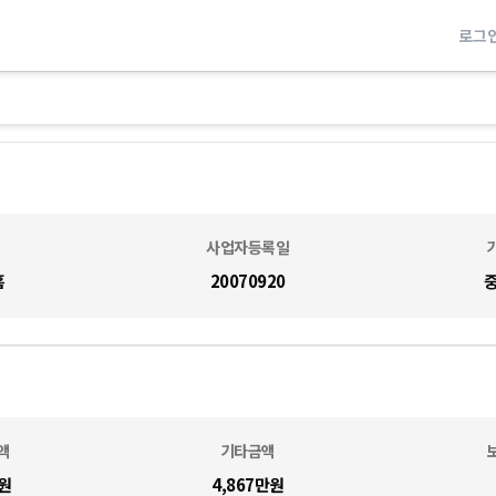
로그
사업자등록일
흠
20070920
액
기타금액
원
4,867만
원