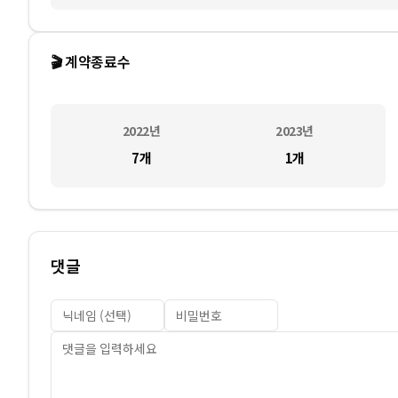
🎬 계약종료수
2022
년
2023
년
7
개
1
개
댓글