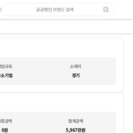
인
기업규모
소재지
중소기업
경기
보증금액
합계금액
0
원
5,967만
원