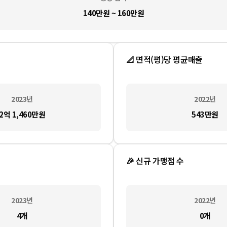
140만원 ~ 160만원
📐 면적(평)당 평균매출
2023
년
2022
년
2억 1,460만
원
543만
원
🎉 신규 가맹점 수
2023
년
2022
년
4
개
0
개