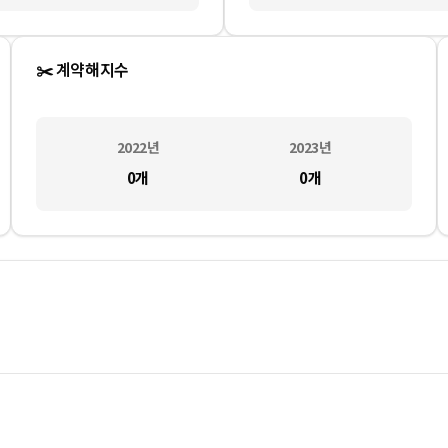
✂️ 계약해지수
2022
년
2023
년
0
개
0
개