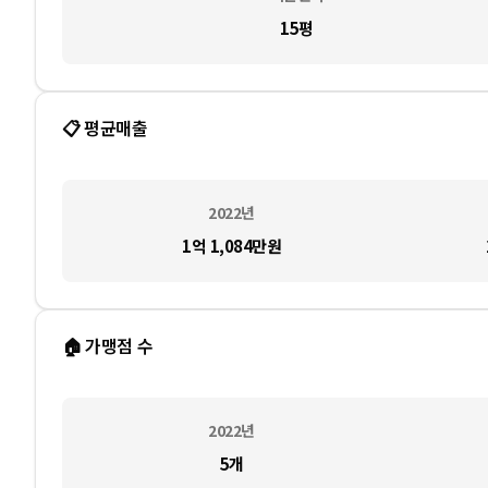
15평
📋 평균매출
2022
년
1억 1,084만
원
🏠 가맹점 수
2022
년
5
개