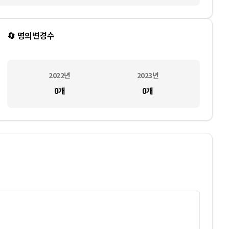
🔄 명의변경수
2022
년
2023
년
0
개
0
개