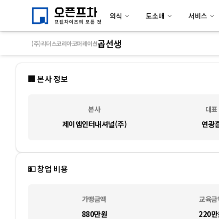
외식
도소매
서비스
곱선생
(주)리더스코리아코퍼레이션
🏢 본사 정보
본사
대표
제이엠인터내셔널(주)
연광
💵 창업 비용
가맹금액
교육금
880만
원
220만