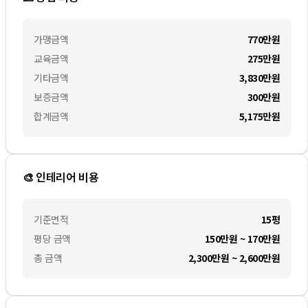
가맹금액
770만
원
교육금액
275만
원
기타금액
3,830만
원
보증금액
300만
원
합계금액
5,175만
원
🎨 인테리어 비용
기준면적
15평
평당 금액
150만원 ~ 170만원
총 금액
2,300만원 ~ 2,600만원