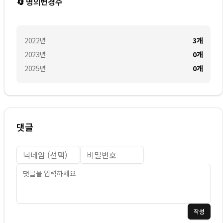
🔄 명의변경수
2022
년
3
개
2023
년
0
개
2025
년
0
개
댓글
작성