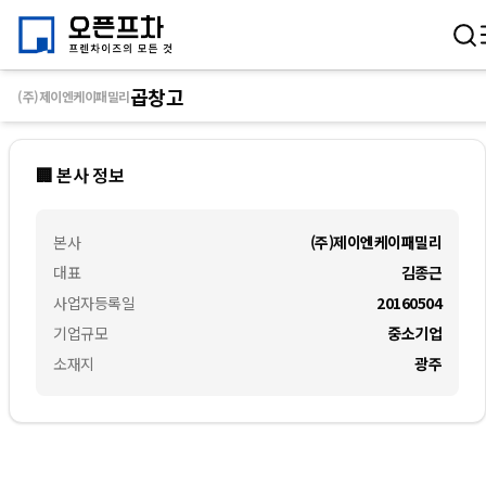
곱창고
(주)제이엔케이패밀리
🏢 본사 정보
본사
(주)제이엔케이패밀리
대표
김종근
사업자등록일
20160504
기업규모
중소기업
소재지
광주