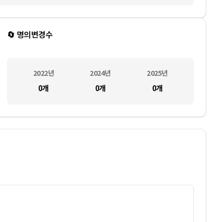
🔄 명의변경수
2022
년
2024
년
2025
년
0
개
0
개
0
개