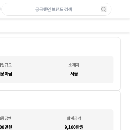
인
기업규모
소재지
대상아님
서울
보증금액
합계금액
00만
원
9,100만
원