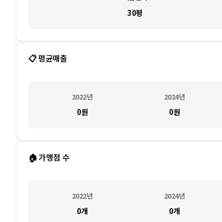
30평
📋 평균매출
2022
년
2024
년
0
원
0
원
🏠 가맹점 수
2022
년
2024
년
0
개
0
개