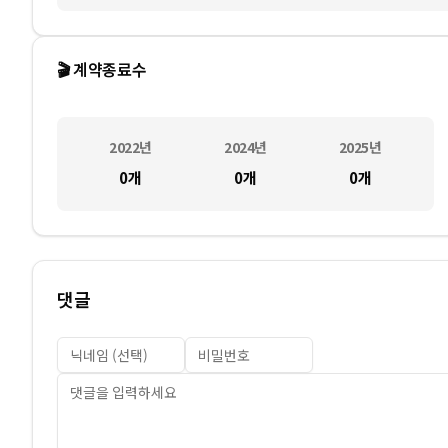
🎬 계약종료수
2022
년
2024
년
2025
년
0
개
0
개
0
개
댓글