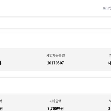
로그
사업자등록일
희
20170507
액
기타금액
원
7,700만
원
3