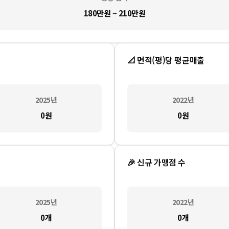
180만원 ~ 210만원
📐 면적(평)당 평균매출
2025
년
2022
년
0
원
0
원
🎉 신규 가맹점 수
2025
년
2022
년
0
개
0
개