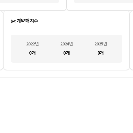
✂️ 계약해지수
2022
년
2024
년
2025
년
0
개
0
개
0
개