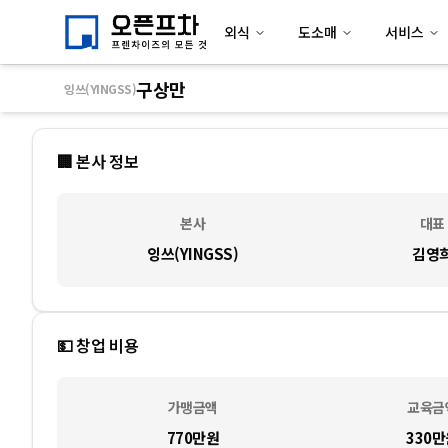
외식
도소매
서비스
구상만
잉쓰(YINGSS)
🏢 본사 정보
본사
대표
잉쓰(YINGSS)
김영
💵 창업 비용
가맹금액
교육금
770만
원
330만