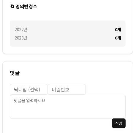
🔄 명의변경수
2022
년
0
개
2023
년
0
개
댓글
작성