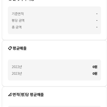
기준면적
-
평당 금액
-
총 금액
-
📋 평균매출
2022
년
0
원
2023
년
0
원
📐 면적(평)당 평균매출