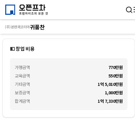
귀품찬
(주)본앤쿡코리아
💵 창업 비용
가맹금액
770만
원
교육금액
550만
원
기타금액
1억 5,010만
원
보증금액
1,000만
원
합계금액
1억 7,330만
원