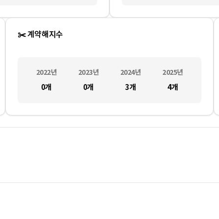
✂️ 계약해지수
2022
년
2023
년
2024
년
2025
년
0
개
0
개
3
개
4
개