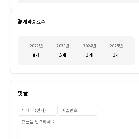
🎬 계약종료수
2022
년
2023
년
2024
년
2025
년
0
개
5
개
1
개
1
개
댓글