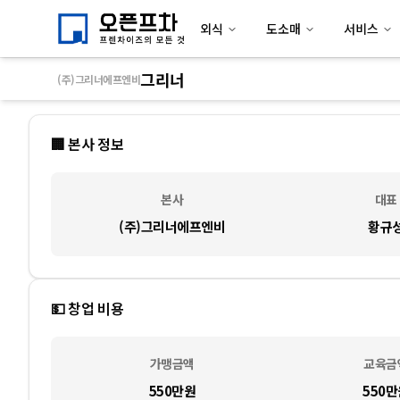
외식
도소매
서비스
그리너
(주)그리너에프엔비
🏢 본사 정보
본사
대표
(주)그리너에프엔비
황규
💵 창업 비용
가맹금액
교육금
550만
원
550만