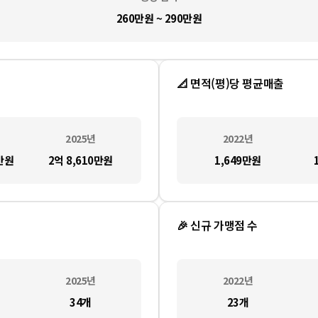
260만원 ~ 290만원
📐 면적(평)당 평균매출
2025
년
2022
년
만
원
2억 8,610만
원
1,649만
원
🎉 신규 가맹점 수
2025
년
2022
년
34
개
23
개