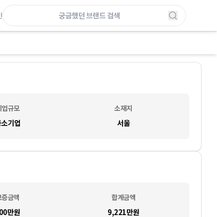
인
기업규모
소재지
중소기업
서울
보증금액
합계금액
00만
원
9,221만
원