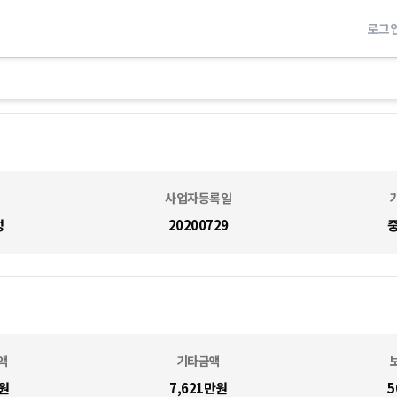
로그
사업자등록일
성
20200729
액
기타금액
원
7,621만
원
5