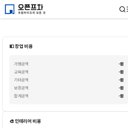
💵 창업 비용
가맹금액
-
원
교육금액
-
원
기타금액
-
원
보증금액
-
원
합계금액
-
원
🎨 인테리어 비용