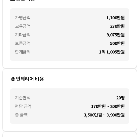
가맹금액
1,100만
원
교육금액
330만
원
기타금액
9,075만
원
보증금액
500만
원
합계금액
1억 1,005만
원
🎨 인테리어 비용
기준면적
20평
평당 금액
170만원 ~ 200만원
총 금액
3,500만원 ~ 3,900만원