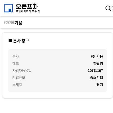
기용
(주)기용
🏢 본사 정보
본사
(주)기용
대표
하월영
사업자등록일
20171107
기업규모
중소기업
소재지
경기