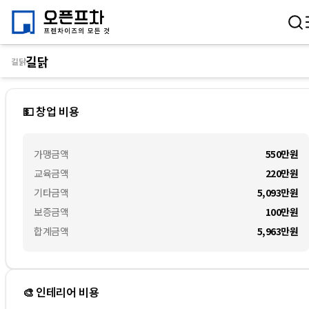
길닭
길닭
💵 창업 비용
가맹금액
550만
원
교육금액
220만
원
기타금액
5,093만
원
보증금액
100만
원
합계금액
5,963만
원
🎨 인테리어 비용