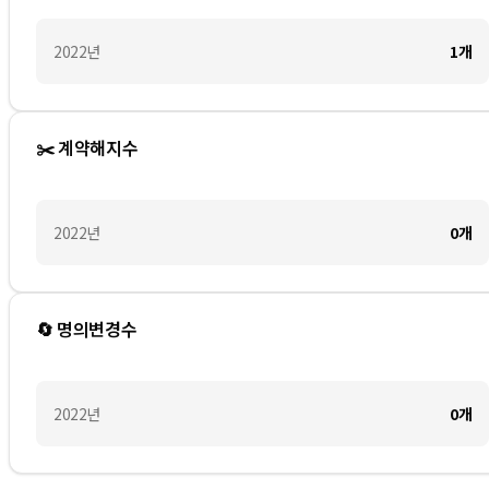
2022
년
1
개
✂️ 계약해지수
2022
년
0
개
🔄 명의변경수
2022
년
0
개