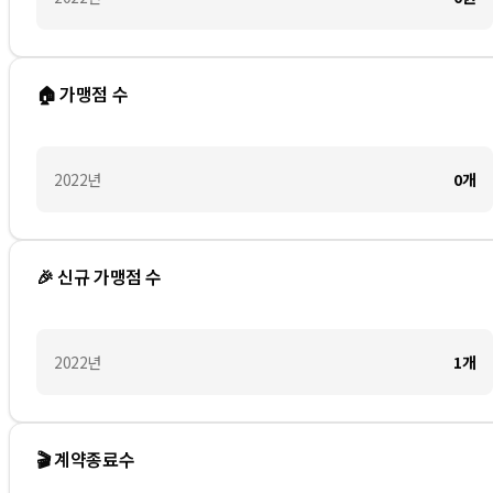
🏠 가맹점 수
2022
년
0
개
🎉 신규 가맹점 수
2022
년
1
개
🎬 계약종료수