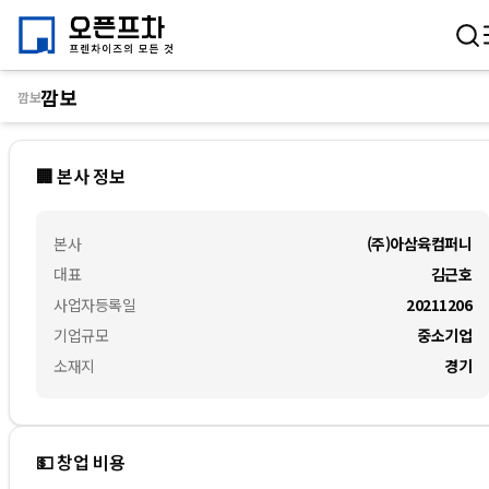
깜보
깜보
🏢 본사 정보
본사
(주)아삼육컴퍼니
대표
김근호
사업자등록일
20211206
기업규모
중소기업
소재지
경기
💵 창업 비용