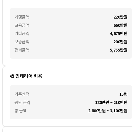
가맹금액
220만
원
교육금액
660만
원
기타금액
4,675만
원
보증금액
200만
원
합계금액
5,755만
원
🎨 인테리어 비용
기준면적
15평
평당 금액
180만원 ~ 210만원
총 금액
2,800만원 ~ 3,100만원