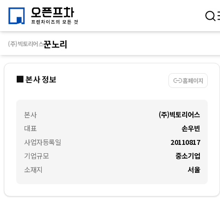
꾼노리
(주)빅토리어스
🏢 본사 정보
홈페이지
본사
(주)빅토리어스
대표
손우빈
사업자등록일
20110817
기업규모
중소기업
소재지
서울