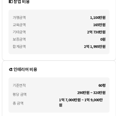
💵 창업 비용
가맹금액
1,100만
원
교육금액
165만
원
기타금액
2억 730만
원
보증금액
0
원
합계금액
2억 1,995만
원
🎨 인테리어 비용
기준면적
60평
290만원 ~ 320만원
평당 금액
1억 7,000만원 ~ 1억 9,000만
총 금액
원