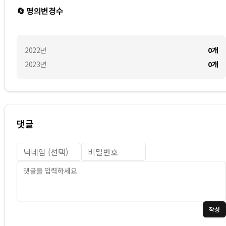
🔄 명의변경수
2022
년
0
개
2023
년
0
개
댓글
작성