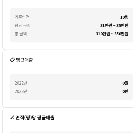
기준면적
10평
평당 금액
31만원 ~ 35만원
총 금액
310만원 ~ 350만원
📋 평균매출
2022
년
0
원
2023
년
0
원
📐 면적(평)당 평균매출