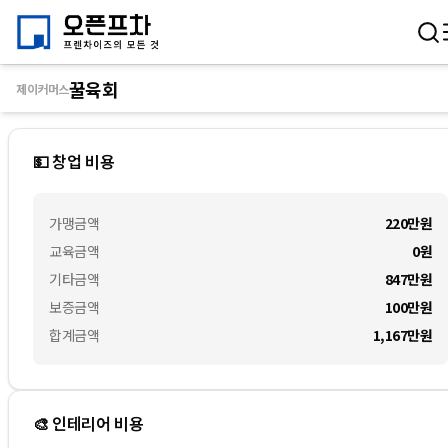
꿀육회
제이커머스
💵 창업 비용
가맹금액
220만
원
교육금액
0
원
기타금액
847만
원
보증금액
100만
원
합계금액
1,167만
원
🎨 인테리어 비용