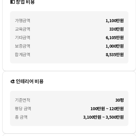
💵 창업 비용
가맹금액
1,100만
원
교육금액
330만
원
기타금액
6,105만
원
보증금액
1,000만
원
합계금액
8,535만
원
🎨 인테리어 비용
기준면적
30평
평당 금액
100만원 ~ 120만원
총 금액
3,100만원 ~ 3,500만원