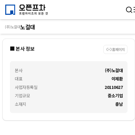
노걸대
(주)노걸대
🏢 본사 정보
홈페이지
본사
(주)노걸대
대표
이제환
사업자등록일
20110627
기업규모
중소기업
소재지
충남