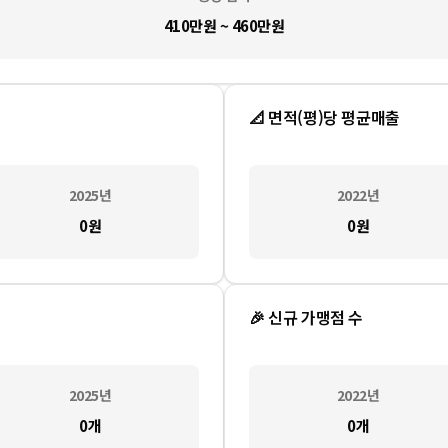
410만원 ~ 460만원
📐 면적(평)당 평균매출
2025
년
2022
년
0
원
0
원
🎉 신규 가맹점 수
2025
년
2022
년
0
개
0
개