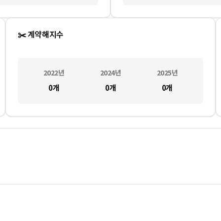
✂️ 계약해지수
2022
년
2024
년
2025
년
0
개
0
개
0
개