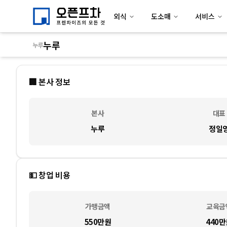
외식
도소매
서비스
누루
누루
🏢 본사 정보
본사
대표
누루
정일
💵 창업 비용
가맹금액
교육금
550만
원
440만