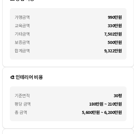
가맹금액
990만
원
교육금액
330만
원
기타금액
7,502만
원
보증금액
500만
원
합계금액
9,322만
원
🎨 인테리어 비용
기준면적
30평
평당 금액
180만원 ~ 210만원
총 금액
5,600만원 ~ 6,200만원