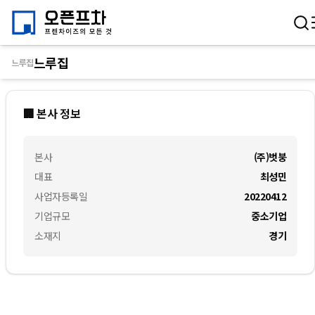
느루집
느루집
🏢 본사 정보
본사
(주)벗붕
대표
최성민
사업자등록일
20220412
기업규모
중소기업
소재지
경기