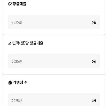
📋 평균매출
2025
년
0
원
📐 면적(평)당 평균매출
2025
년
0
원
🏠 가맹점 수
2025
년
0
개