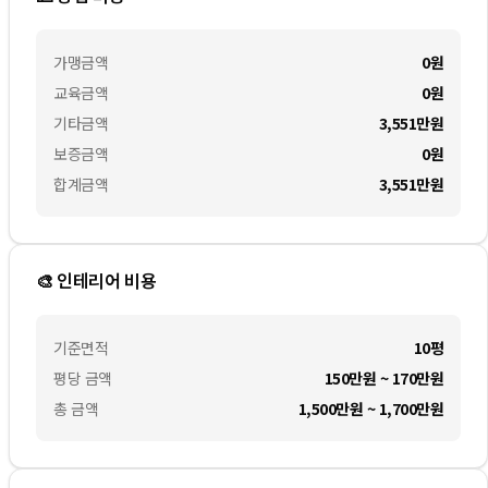
가맹금액
0
원
교육금액
0
원
기타금액
3,551만
원
보증금액
0
원
합계금액
3,551만
원
🎨 인테리어 비용
기준면적
10평
평당 금액
150만원 ~ 170만원
총 금액
1,500만원 ~ 1,700만원