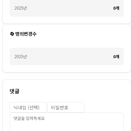
2025
년
0
개
🔄 명의변경수
2025
년
0
개
댓글