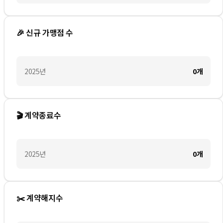
🎉 신규 가맹점 수
2025
년
0
개
🎬 계약종료수
2025
년
0
개
✂️ 계약해지수