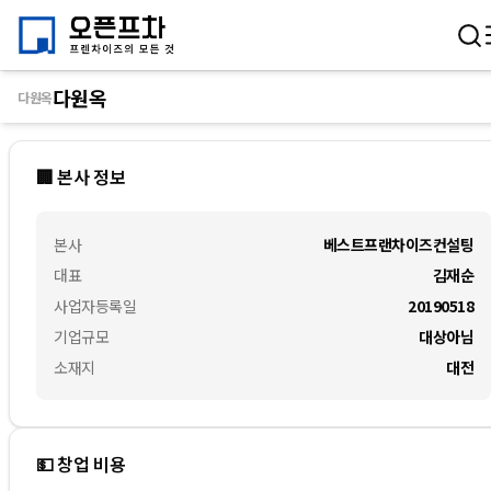
다원옥
다원옥
🏢 본사 정보
본사
베스트프랜차이즈컨설팅
대표
김재순
사업자등록일
20190518
기업규모
대상아님
소재지
대전
💵 창업 비용