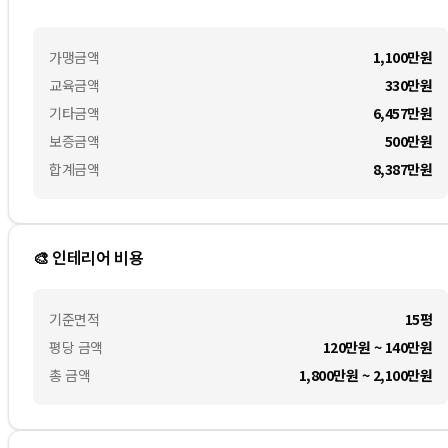
가맹금액
1,100만
원
교육금액
330만
원
기타금액
6,457만
원
보증금액
500만
원
합계금액
8,387만
원
🎨 인테리어 비용
기준면적
15평
평당 금액
120만원 ~ 140만원
총 금액
1,800만원 ~ 2,100만원