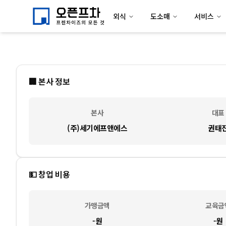
외식
도소매
서비스
🏢 본사 정보
본사
대표
(주)세기에프앤에스
권태
💵 창업 비용
가맹금액
교육금
-
원
-
원