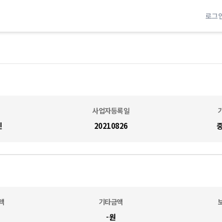
로그
사업자등록일
진
20210826
액
기타금액
-
원