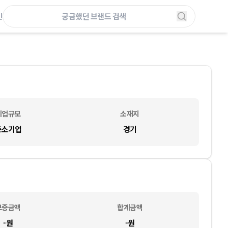
인
기업규모
소재지
중소기업
경기
보증금액
합계금액
-
원
-
원