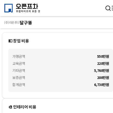
달구똥
(주)라온푸드
💵 창업 비용
가맹금액
550만
원
교육금액
220만
원
기타금액
5,760만
원
보증금액
200만
원
합계금액
6,730만
원
🎨 인테리어 비용