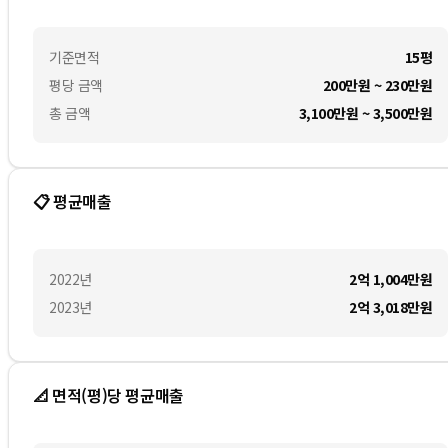
기준면적
15평
평당 금액
200만원 ~ 230만원
총 금액
3,100만원 ~ 3,500만원
📋 평균매출
2022
년
2억 1,004만
원
2023
년
2억 3,018만
원
📐 면적(평)당 평균매출