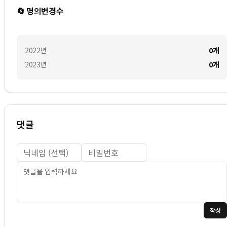
🔄 명의변경수
2022
년
0
개
2023
년
0
개
댓글
작성