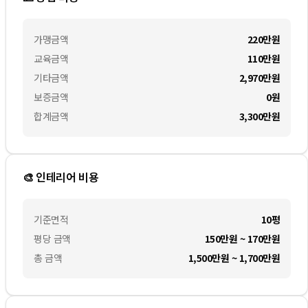
가맹금액
220만
원
교육금액
110만
원
기타금액
2,970만
원
보증금액
0
원
합계금액
3,300만
원
🎨 인테리어 비용
기준면적
10평
평당 금액
150만원 ~ 170만원
총 금액
1,500만원 ~ 1,700만원