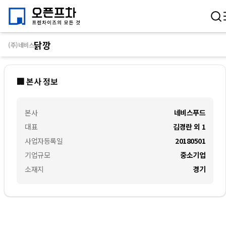
닭깡
(주)네비스
🏢 본사 정보
본사
네비스푸드
대표
김경란 외 1
사업자등록일
20180501
기업규모
중소기업
소재지
경기