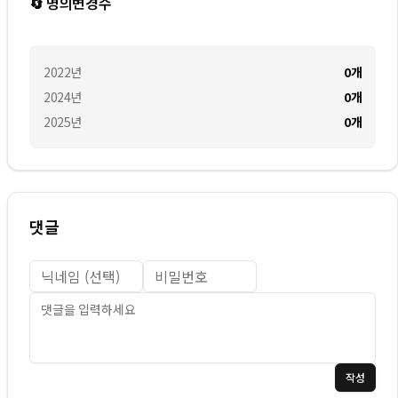
🔄 명의변경수
2022
년
0
개
2024
년
0
개
2025
년
0
개
댓글
작성