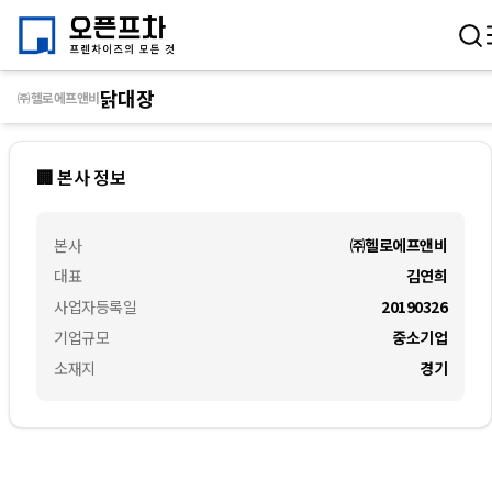
닭대장
㈜헬로에프앤비
🏢 본사 정보
본사
㈜헬로에프앤비
대표
김연희
사업자등록일
20190326
기업규모
중소기업
소재지
경기