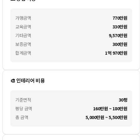
가맹금액
770만
원
교육금액
330만
원
기타금액
9,570만
원
보증금액
300만
원
합계금액
1억 970만
원
🎨 인테리어 비용
기준면적
30평
평당 금액
160만원 ~ 180만원
총 금액
5,000만원 ~ 5,500만원