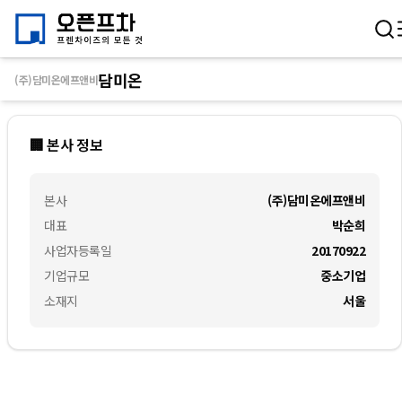
담미온
(주)담미온에프앤비
🏢 본사 정보
본사
(주)담미온에프앤비
대표
박순희
사업자등록일
20170922
기업규모
중소기업
소재지
서울