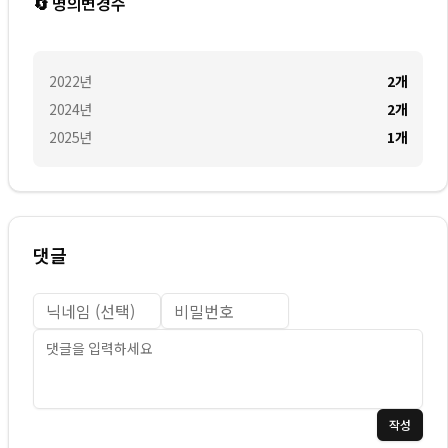
🔄 명의변경수
2022
년
2
개
2024
년
2
개
2025
년
1
개
댓글
작성