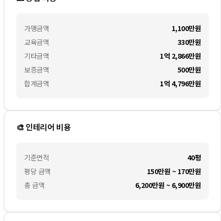
가맹금액
1,100만
원
교육금액
330만
원
기타금액
1억 2,866만
원
보증금액
500만
원
합계금액
1억 4,796만
원
🎨 인테리어 비용
기준면적
40평
평당 금액
150만원 ~ 170만원
총 금액
6,200만원 ~ 6,900만원