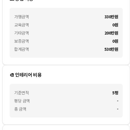
가맹금액
330만
원
교육금액
0
원
기타금액
200만
원
보증금액
0
원
합계금액
530만
원
🎨 인테리어 비용
기준면적
5평
평당 금액
-
총 금액
-