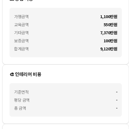
가맹금액
1,100만
원
교육금액
550만
원
기타금액
7,370만
원
보증금액
100만
원
합계금액
9,120만
원
🎨 인테리어 비용
기준면적
-
평당 금액
-
총 금액
-