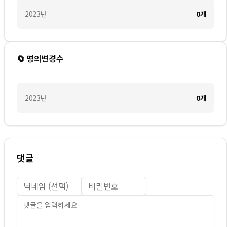
2023
년
0
개
🔄 명의변경수
2023
년
0
개
댓글