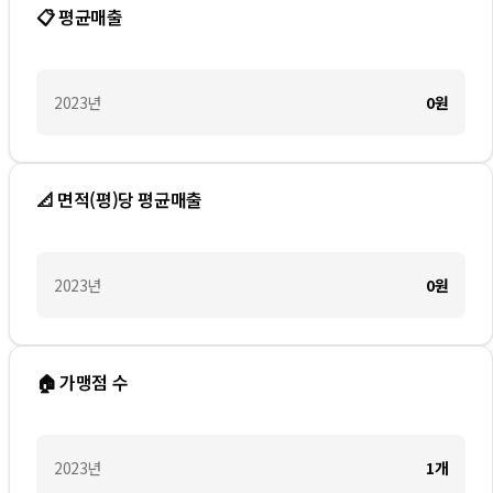
📋 평균매출
2023
년
0
원
📐 면적(평)당 평균매출
2023
년
0
원
🏠 가맹점 수
2023
년
1
개