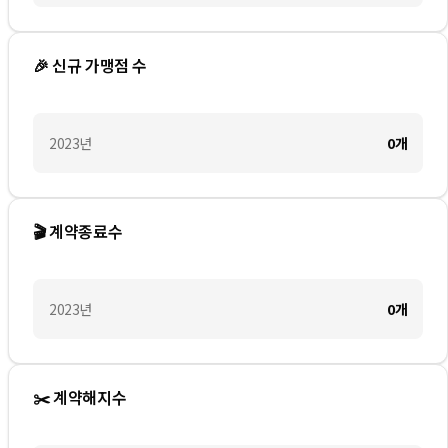
🎉 신규 가맹점 수
2023
년
0
개
🎬 계약종료수
2023
년
0
개
✂️ 계약해지수