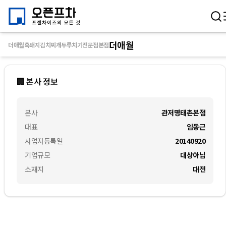
더애월
더애월흑돼지김치찌개두루치기전문점본점
🏢 본사 정보
본사
관저명태촌본점
대표
임동근
사업자등록일
20140920
기업규모
대상아님
소재지
대전