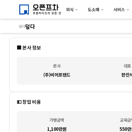
외식
도소매
서비스
덮다
덮다
🏢 본사 정보
본사
대표
(주)비어프랜드
한진
💵 창업 비용
가맹금액
교육금
1,100만
원
550만