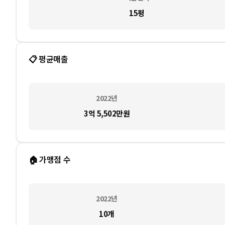
15평
📋 평균매출
2022
년
3억 5,502만
원
🏠 가맹점 수
2022
년
10
개