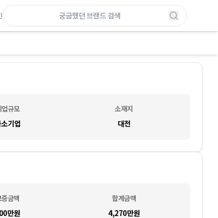
인
기업규모
소재지
중소기업
대전
보증금액
합계금액
00만
원
4,270만
원