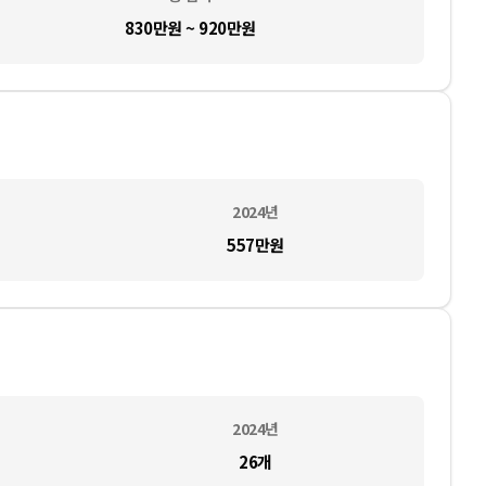
830만원 ~ 920만원
2024
년
557만
원
2024
년
26
개