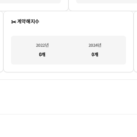
✂️ 계약해지수
2022
년
2024
년
0
개
0
개