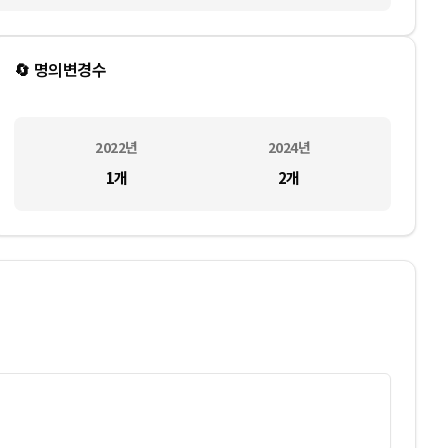
🔄 명의변경수
2022
년
2024
년
1
개
2
개