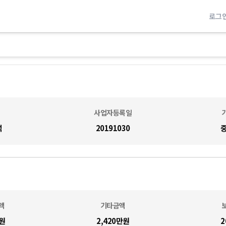
로그
사업자등록일
석
20191030
액
기타금액
원
2,420만
원
2