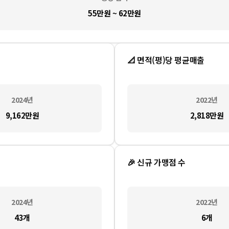
55만원 ~ 62만원
📐 면적(평)당 평균매출
2024
년
2022
년
9,162만
원
2,818만
원
🎉 신규 가맹점 수
2024
년
2022
년
43
개
6
개