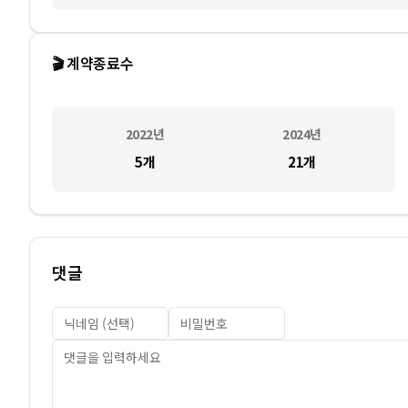
🎬 계약종료수
2022
년
2024
년
5
개
21
개
댓글