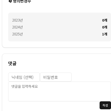
🔄 명의변경수
2023
년
0
개
2024
년
0
개
2025
년
1
개
댓글
작성