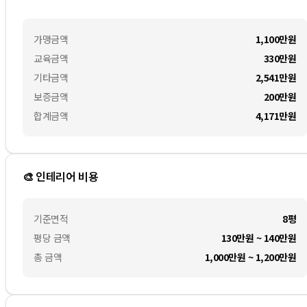
가맹금액
1,100만
원
교육금액
330만
원
기타금액
2,541만
원
보증금액
200만
원
합계금액
4,171만
원
🎨 인테리어 비용
기준면적
8평
평당 금액
130만원 ~ 140만원
총 금액
1,000만원 ~ 1,200만원