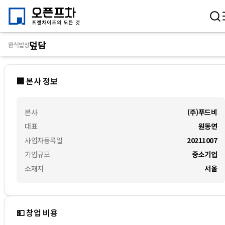
덮담
한식밥상
🏢 본사 정보
본사
(주)푸드비
대표
원동연
사업자등록일
20211007
기업규모
중소기업
소재지
서울
💵 창업 비용