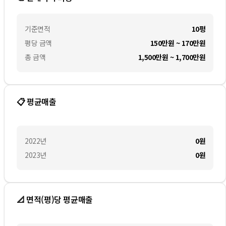
기준면적
10평
평당 금액
150만원 ~ 170만원
총 금액
1,500만원 ~ 1,700만원
📋 평균매출
2022
년
0
원
2023
년
0
원
📐 면적(평)당 평균매출