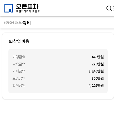
덮비
(주)축제의나라
💵 창업 비용
가맹금액
440만
원
교육금액
220만
원
기타금액
3,245만
원
보증금액
300만
원
합계금액
4,205만
원