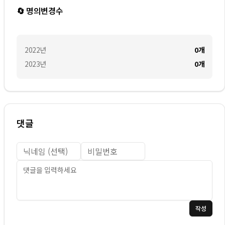
🔄 명의변경수
2022
년
0
개
2023
년
0
개
댓글
작성