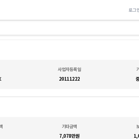
로그
사업자등록일
효
20111222
액
기타금액
7,078만
원
1