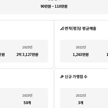
90만원 ~ 110만원
📐 면적(평)당 평균매출
2025
년
2022
년
만
원
2억 3,127만
원
1,263만
원
🎉 신규 가맹점 수
2025
년
2022
년
50
개
3
개