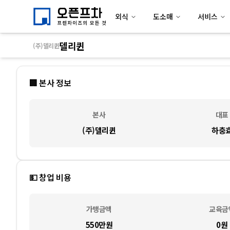
외식
도소매
서비스
델리퀸
(주)델리퀸
🏢 본사 정보
본사
대표
(주)델리퀸
하충
💵 창업 비용
가맹금액
교육금
550만
원
0
원