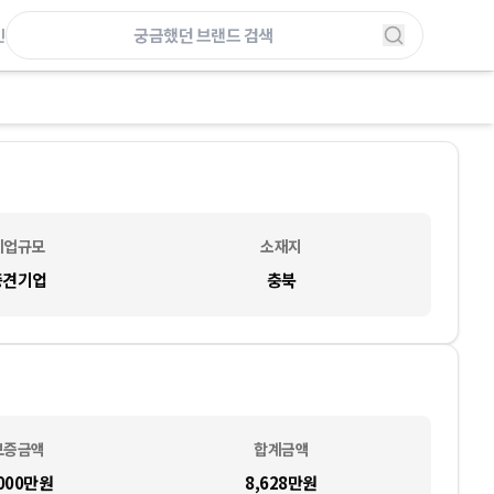
인
기업규모
소재지
중견기업
충북
보증금액
합계금액
,000만
원
8,628만
원