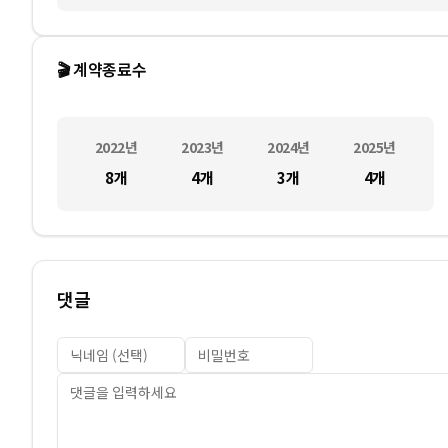
🎬 계약종료수
2022
년
2023
년
2024
년
2025
년
8
개
4
개
3
개
4
개
댓글