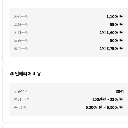
가맹금액
1,100만
원
교육금액
550만
원
기타금액
1억 1,600만
원
보증금액
500만
원
합계금액
1억 3,750만
원
🎨 인테리어 비용
기준면적
30평
평당 금액
200만원 ~ 230만원
총 금액
6,200만원 ~ 6,900만원