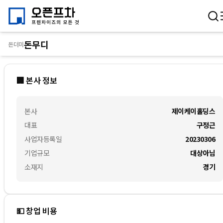
돈무디
돈더미
🏢 본사 정보
본사
제이케이홀딩스
대표
구정근
사업자등록일
20230306
기업규모
대상아님
소재지
경기
💵 창업 비용