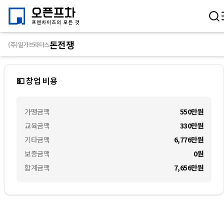
돈전쟁
(주)일가브라더스
💵 창업 비용
가맹금액
550만
원
교육금액
330만
원
기타금액
6,776만
원
보증금액
0
원
합계금액
7,656만
원