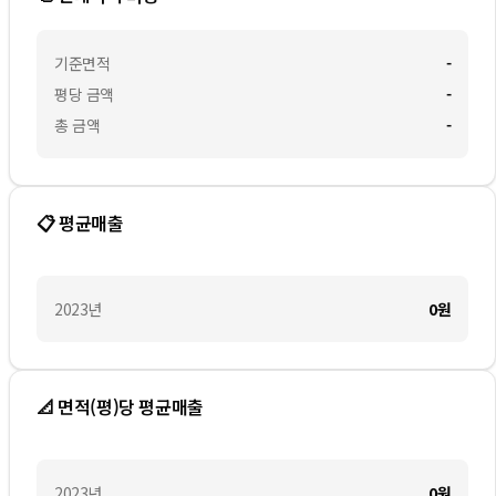
기준면적
-
평당 금액
-
총 금액
-
📋 평균매출
2023
년
0
원
📐 면적(평)당 평균매출
2023
년
0
원