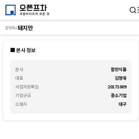
돼지만
찰만f&c
🏢 본사 정보
본사
찰만식품
대표
김영욱
사업자등록일
20171009
기업규모
중소기업
소재지
대구