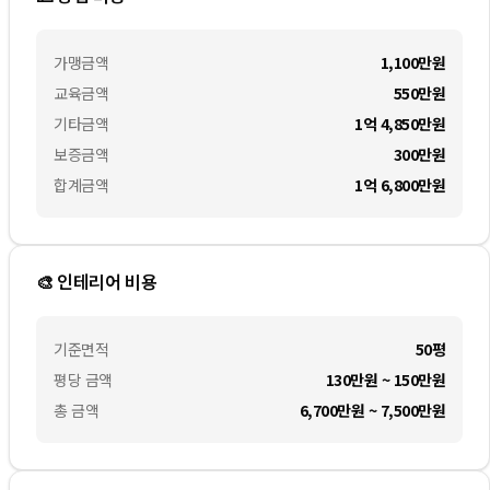
가맹금액
1,100만
원
교육금액
550만
원
기타금액
1억 4,850만
원
보증금액
300만
원
합계금액
1억 6,800만
원
🎨 인테리어 비용
기준면적
50평
평당 금액
130만원 ~ 150만원
총 금액
6,700만원 ~ 7,500만원