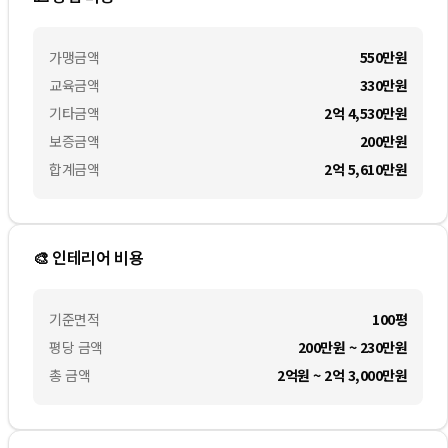
가맹금액
550만
원
교육금액
330만
원
기타금액
2억 4,530만
원
보증금액
200만
원
합계금액
2억 5,610만
원
🎨 인테리어 비용
기준면적
100평
평당 금액
200만원 ~ 230만원
총 금액
2억원 ~ 2억 3,000만원