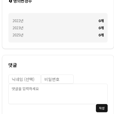
🔄 명의변경수
2022
년
0
개
2023
년
0
개
2025
년
0
개
댓글
작성