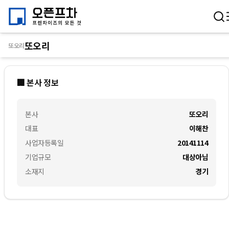
또오리
또오리
🏢 본사 정보
본사
또오리
대표
이해찬
사업자등록일
20141114
기업규모
대상아님
소재지
경기