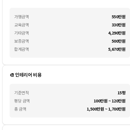
가맹금액
550만
원
교육금액
330만
원
기타금액
4,290만
원
보증금액
500만
원
합계금액
5,670만
원
🎨 인테리어 비용
기준면적
15평
평당 금액
100만원 ~ 120만원
총 금액
1,500만원 ~ 1,700만원