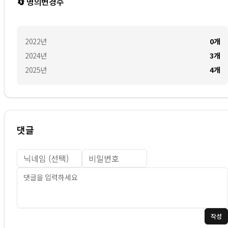
🔄 명의변경수
2022
년
0
개
2024
년
3
개
2025
년
4
개
댓글
작성