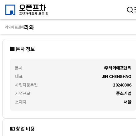
라와
라와에프앤씨
🏢 본사 정보
본사
㈜라와에프앤씨
대표
JIN CHENGHAO
사업자등록일
20240306
기업규모
중소기업
소재지
서울
💵 창업 비용