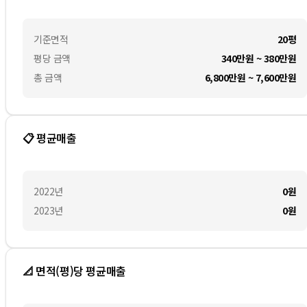
기준면적
20평
평당 금액
340만원 ~ 380만원
총 금액
6,800만원 ~ 7,600만원
📋 평균매출
2022
년
0
원
2023
년
0
원
📐 면적(평)당 평균매출