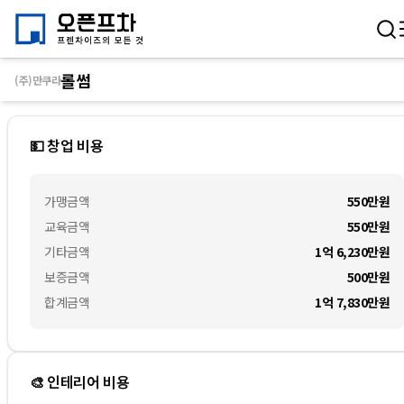
롤썸
(주)만쿠라
💵 창업 비용
가맹금액
550만
원
교육금액
550만
원
기타금액
1억 6,230만
원
보증금액
500만
원
합계금액
1억 7,830만
원
🎨 인테리어 비용