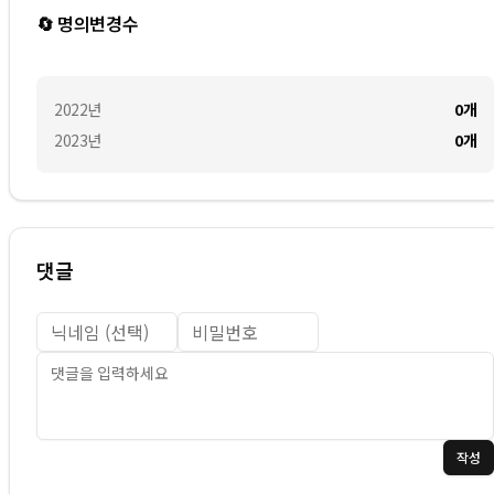
🔄 명의변경수
2022
년
0
개
2023
년
0
개
댓글
작성