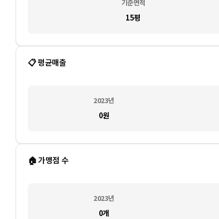
기준면적
15평
📋 평균매출
2023
년
0
원
🏠 가맹점 수
2023
년
0
개