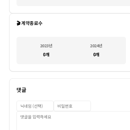
🎬 계약종료수
2023
년
2024
년
0
개
0
개
댓글