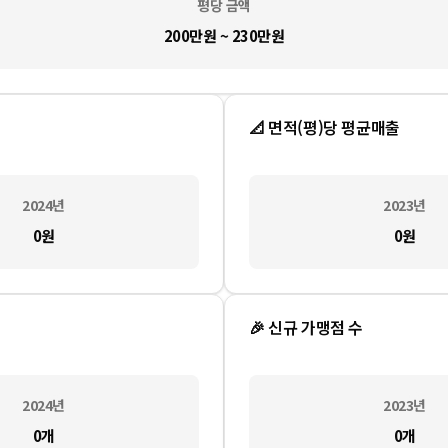
평당 금액
200만원 ~ 230만원
📐 면적(평)당 평균매출
2024
년
2023
년
0
원
0
원
🎉 신규 가맹점 수
2024
년
2023
년
0
개
0
개