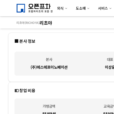
외식
도소매
서비스
리초야
리초야(RICHOYA)
🏢 본사 정보
본사
대표
(주)에스에프이노베이션
이상
💵 창업 비용
가맹금액
교육금
550만
원
550만