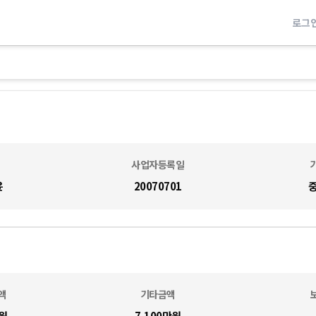
로그
사업자등록일
윤
20070701
액
기타금액
원
7,100만
원