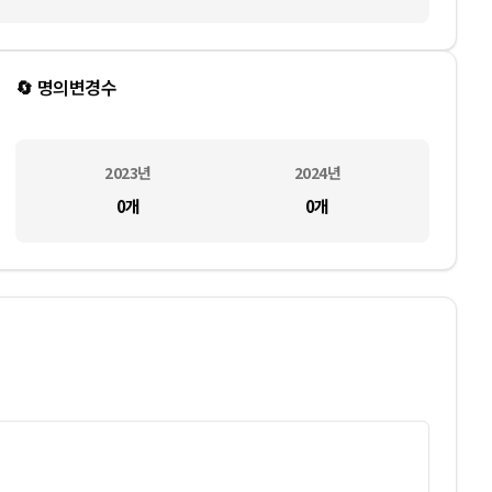
🔄 명의변경수
2023
년
2024
년
0
개
0
개