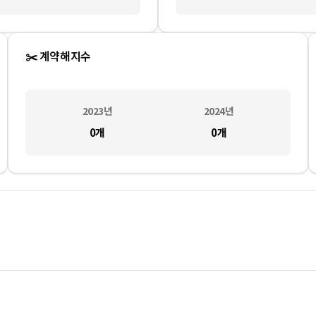
✂️ 계약해지수
2023
년
2024
년
0
개
0
개