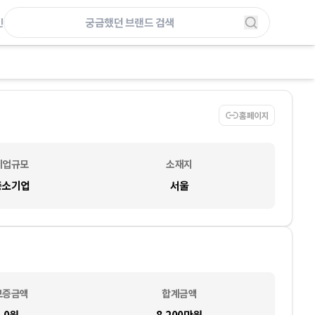
인
홈페이지
기업규모
소재지
중소기업
서울
보증금액
합계금액
0
원
8,200만
원