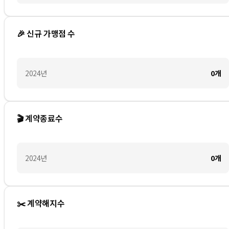
🎉 신규 가맹점 수
2024
년
0
개
🎬 계약종료수
2024
년
0
개
✂️ 계약해지수