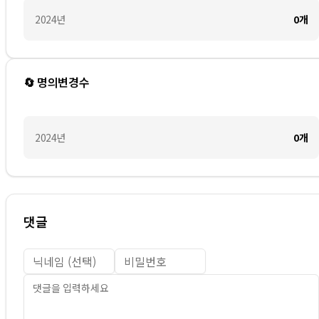
2024
년
0
개
🔄 명의변경수
2024
년
0
개
댓글