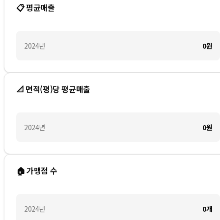
📋 평균매출
2024
년
0
원
📐 면적(평)당 평균매출
2024
년
0
원
🏠 가맹점 수
2024
년
0
개