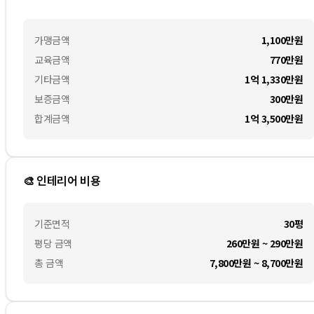
가맹금액
1,100만
원
교육금액
770만
원
기타금액
1억 1,330만
원
보증금액
300만
원
합계금액
1억 3,500만
원
🎨 인테리어 비용
기준면적
30평
평당 금액
260만원 ~ 290만원
총 금액
7,800만원 ~ 8,700만원