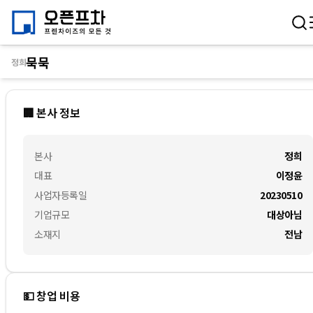
묵묵
정희
🏢 본사 정보
본사
정희
대표
이정윤
사업자등록일
20230510
기업규모
대상아님
소재지
전남
💵 창업 비용