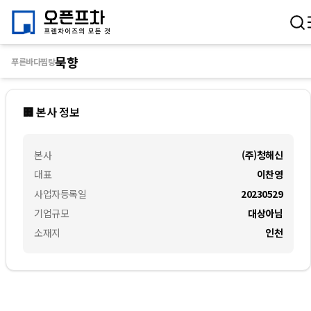
묵향
푸른바다찜탕
🏢 본사 정보
본사
(주)청해신
대표
이찬영
사업자등록일
20230529
기업규모
대상아님
소재지
인천