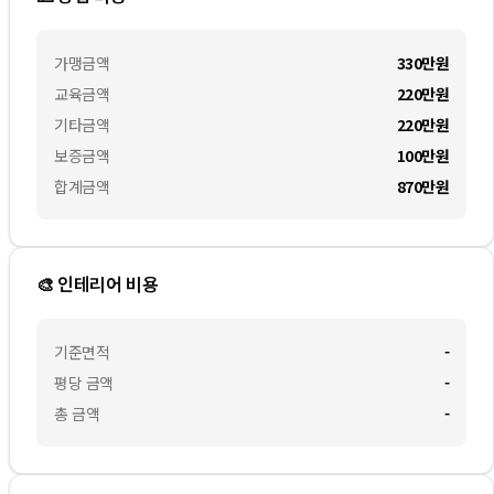
가맹금액
330만
원
교육금액
220만
원
기타금액
220만
원
보증금액
100만
원
합계금액
870만
원
🎨 인테리어 비용
기준면적
-
평당 금액
-
총 금액
-