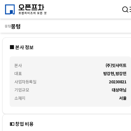
뭉텅
뭉텅
🏢 본사 정보
본사
(주)잇사이트
대표
방강현,방강민
사업자등록일
20230821
기업규모
대상아님
소재지
서울
💵 창업 비용