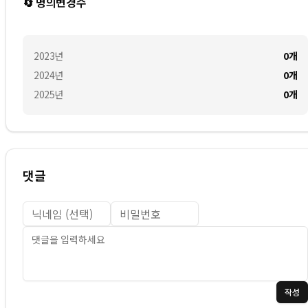
🔄 명의변경수
2023
년
0
개
2024
년
0
개
2025
년
0
개
댓글
작성