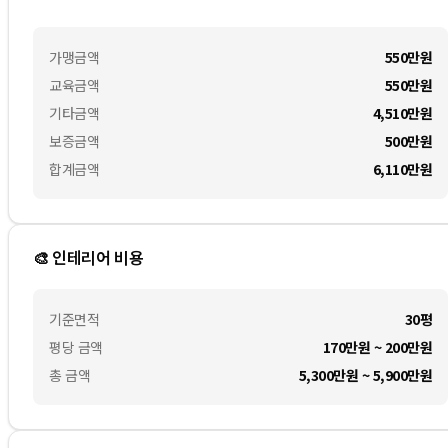
가맹금액
550만
원
교육금액
550만
원
기타금액
4,510만
원
보증금액
500만
원
합계금액
6,110만
원
🎨 인테리어 비용
기준면적
30평
평당 금액
170만원 ~ 200만원
총 금액
5,300만원 ~ 5,900만원