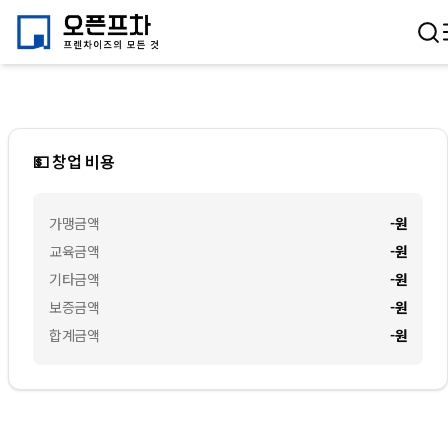
💵 창업 비용
가맹금액
-
원
교육금액
-
원
기타금액
-
원
보증금액
-
원
합계금액
-
원