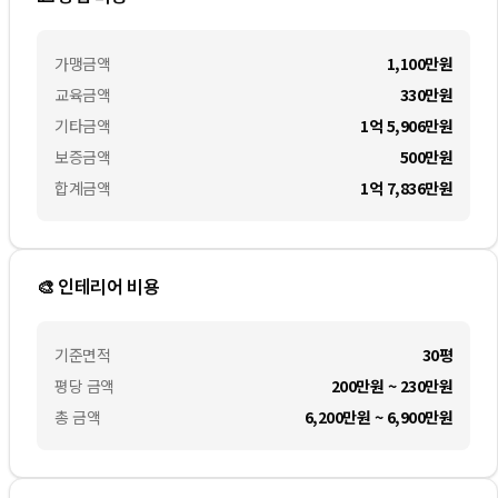
가맹금액
1,100만
원
교육금액
330만
원
기타금액
1억 5,906만
원
보증금액
500만
원
합계금액
1억 7,836만
원
🎨 인테리어 비용
기준면적
30평
평당 금액
200만원 ~ 230만원
총 금액
6,200만원 ~ 6,900만원