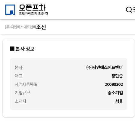
소신
(주)지엔에스에프앤비
🏢 본사 정보
본사
(주)지엔에스에프앤비
대표
장현준
사업자등록일
20090302
기업규모
중소기업
소재지
서울