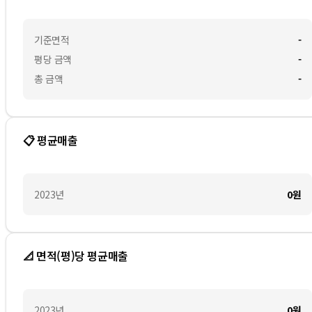
기준면적
-
평당 금액
-
총 금액
-
📋 평균매출
2023
년
0
원
📐 면적(평)당 평균매출
2023
년
0
원