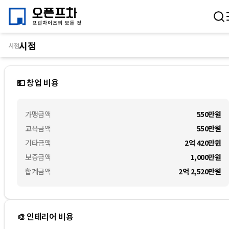
시점
시점
💵 창업 비용
가맹금액
550만
원
교육금액
550만
원
기타금액
2억 420만
원
보증금액
1,000만
원
합계금액
2억 2,520만
원
🎨 인테리어 비용