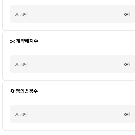
2023
년
0
개
✂️ 계약해지수
2023
년
0
개
🔄 명의변경수
2023
년
0
개