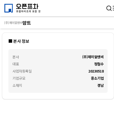
얌트
(주)제이알앤비
🏢 본사 정보
본사
(주)제이알앤비
대표
정철수
사업자등록일
20230518
기업규모
중소기업
소재지
경남