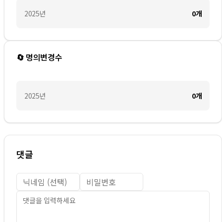
2025
년
0
개
🔄 명의변경수
2025
년
0
개
댓글