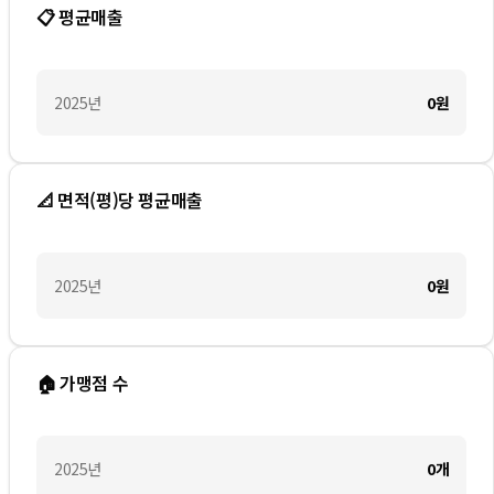
📋 평균매출
2025
년
0
원
📐 면적(평)당 평균매출
2025
년
0
원
🏠 가맹점 수
2025
년
0
개