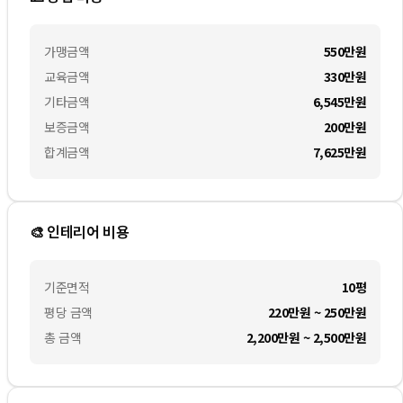
가맹금액
550만
원
교육금액
330만
원
기타금액
6,545만
원
보증금액
200만
원
합계금액
7,625만
원
🎨 인테리어 비용
기준면적
10평
평당 금액
220만원 ~ 250만원
총 금액
2,200만원 ~ 2,500만원