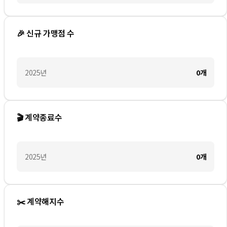
🎉 신규 가맹점 수
2025
년
0
개
🎬 계약종료수
2025
년
0
개
✂️ 계약해지수