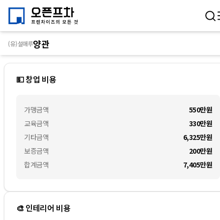
양관
(유)설애루
💵 창업 비용
가맹금액
550만
원
교육금액
330만
원
기타금액
6,325만
원
보증금액
200만
원
합계금액
7,405만
원
🎨 인테리어 비용