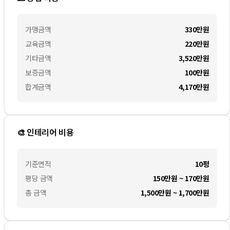
가맹금액
330만
원
교육금액
220만
원
기타금액
3,520만
원
보증금액
100만
원
합계금액
4,170만
원
🎨 인테리어 비용
기준면적
10평
평당 금액
150만원 ~ 170만원
총 금액
1,500만원 ~ 1,700만원