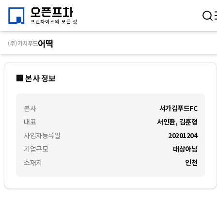
어떡
(주)가치푸드
🏢 본사 정보
본사
서가김푸드FC
대표
서인환, 김훈형
사업자등록일
20201204
기업규모
대상아님
소재지
인천