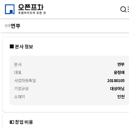
연쭈
연쭈
🏢 본사 정보
본사
연쭈
대표
윤정애
사업자등록일
20180105
기업규모
대상아님
소재지
인천
💵 창업 비용