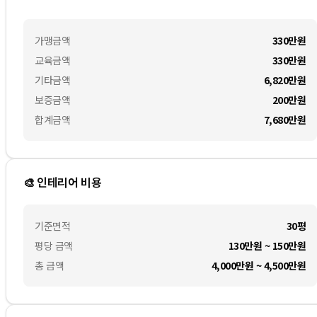
가맹금액
330만
원
교육금액
330만
원
기타금액
6,820만
원
보증금액
200만
원
합계금액
7,680만
원
🎨 인테리어 비용
기준면적
30평
평당 금액
130만원 ~ 150만원
총 금액
4,000만원 ~ 4,500만원