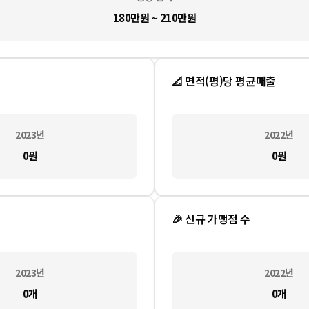
180만원 ~ 210만원
📐 면적(평)당 평균매출
2023
년
2022
년
0
원
0
원
🎉 신규 가맹점 수
2023
년
2022
년
0
개
0
개