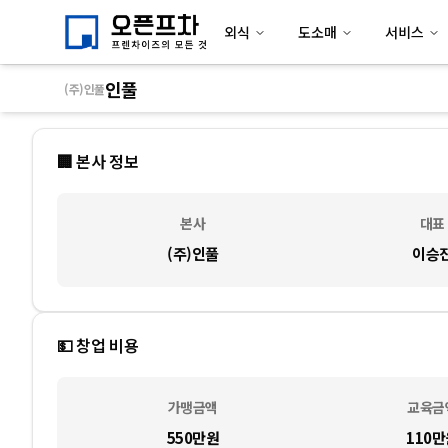
외식
도소매
서비스
인풀
(주)인풀
🏢 본사 정보
본사
대표
(주)인풀
이승
💵 창업 비용
가맹금액
교육금
550만
원
110만