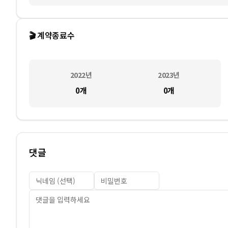
🎬 계약종료수
2022
년
2023
년
0
개
0
개
댓글