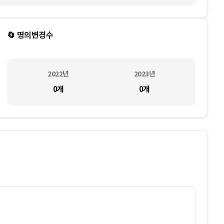
🔄 명의변경수
2022
년
2023
년
0
개
0
개