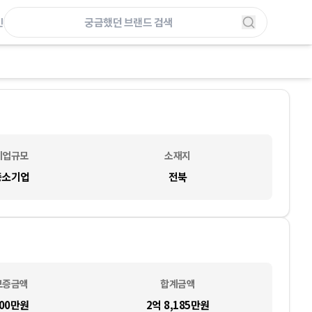
인
기업규모
소재지
중소기업
전북
보증금액
합계금액
00만
원
2억 8,185만
원