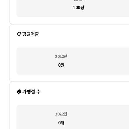
100평
📋 평균매출
2022
년
0
원
🏠 가맹점 수
2022
년
0
개