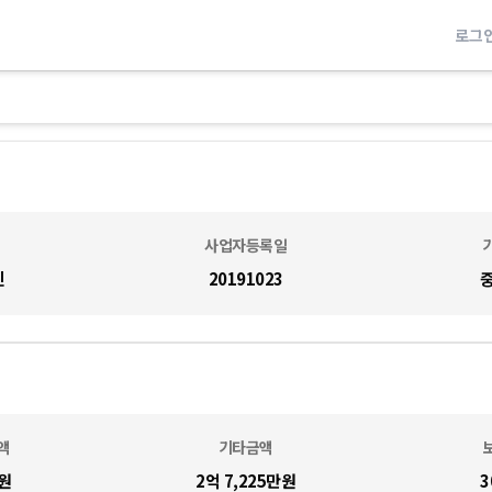
로그
사업자등록일
진
20191023
액
기타금액
원
2억 7,225만
원
3