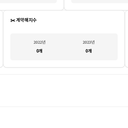
✂️ 계약해지수
2022
년
2023
년
0
개
0
개