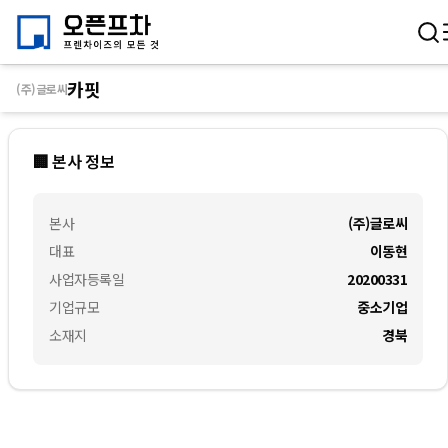
카핏
(주)글로씨
🏢 본사 정보
본사
(주)글로씨
대표
이동현
사업자등록일
20200331
기업규모
중소기업
소재지
경북