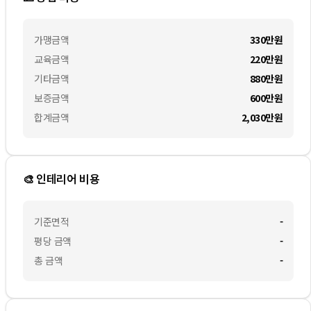
가맹금액
330만
원
교육금액
220만
원
기타금액
880만
원
보증금액
600만
원
합계금액
2,030만
원
🎨 인테리어 비용
기준면적
-
평당 금액
-
총 금액
-